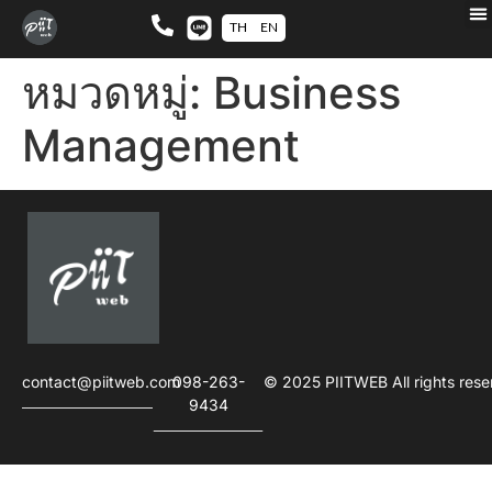
TH
EN
หมวดหมู่:
Business
Management​
contact@piitweb.com
098-263-
© 2025 PIITWEB All rights rese
9434